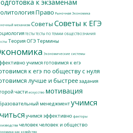
одготовка к экзаменам
олитология
Право
Рыночная Экономика
Советы к ЕГЭ
Советы
ночный механизм
оциология
ТЕСТЫ
ТЕСТЫ ПО ТЕМАМ ОБЩЕСТВОЗНАНИЯ
Теория ОГЭ
Термины
ксты
Экономика
Экономические системы
ффективно учимся
готовимся к егэ
отовимся к егэ по обществу с нуля
отовимся лучше и быстрее
задания
мотивация
торой части
искусство
учимся
бразовательный менеджмент
читься
учимся эффективно
факторы
человек
человек и общество
оизводства
ономика как хозяйство