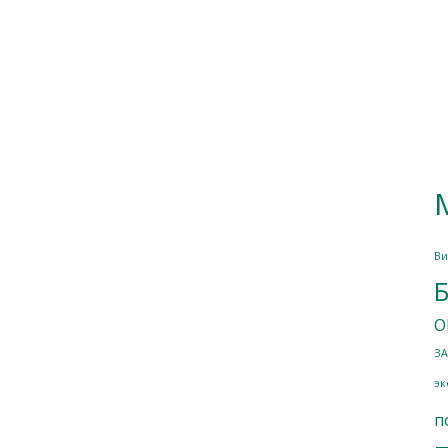
Ви
Б
О
ЗА
эк
п