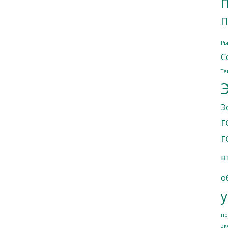
П
П
Ры
С
Те
Э
г
г
в
о
у
пр
эк