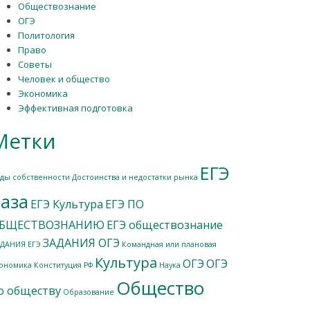
Обществознание
ОГЭ
Политология
Право
Советы
Человек и общество
Экономика
Эффективная подготовка
Метки
ЕГЭ
ды собственности
Достоинства и недостатки рынка
аза
ЕГЭ Культура
ЕГЭ ПО
БЩЕСТВОЗНАНИЮ
ЕГЭ обществознание
ЗАДАНИЯ ОГЭ
ДАНИЯ ЕГЭ
Командная или плановая
Культура
ОГЭ
ОГЭ
ономика
Конституция РФ
Наука
Общество
о обществу
Образование